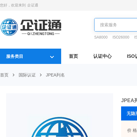
您好，欢迎来到
企证通
SA8000
ISO26000
I
首页
认证中心
IS
服务类目
首页
国际认证
JPEA列名
JPEA
无隐
价 